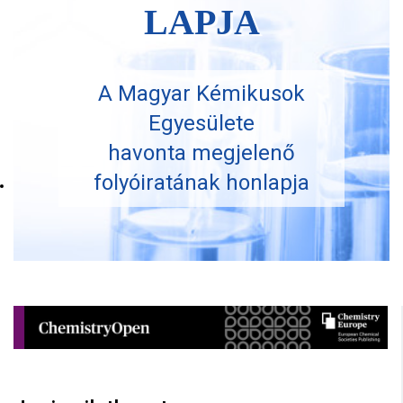
LAPJA
A Magyar Kémikusok
Egyesülete
havonta megjelenő
folyóiratának honlapja