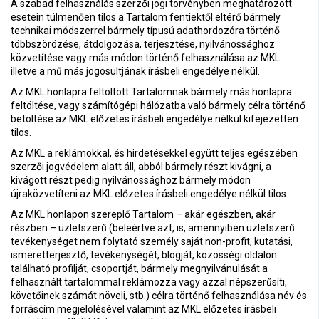
A szabad felhasználás szerzői jogi törvényben meghatározott
esetein túlmenően tilos a Tartalom fentiektől eltérő bármely
technikai módszerrel bármely típusú adathordozóra történő
többszörözése, átdolgozása, terjesztése, nyilvánossághoz
közvetítése vagy más módon történő felhasználása az MKL
illetve a mű más jogosultjának írásbeli engedélye nélkül.
Az MKL honlapra feltöltött Tartalomnak bármely más honlapra
feltöltése, vagy számítógépi hálózatba való bármely célra történő
betöltése az MKL előzetes írásbeli engedélye nélkül kifejezetten
tilos.
Az MKL a reklámokkal, és hirdetésekkel együtt teljes egészében
szerzői jogvédelem alatt áll, abból bármely részt kivágni, a
kivágott részt pedig nyilvánossághoz bármely módon
újraközvetíteni az MKL előzetes írásbeli engedélye nélkül tilos.
Az MKL honlapon szereplő Tartalom – akár egészben, akár
részben – üzletszerű (beleértve azt, is, amennyiben üzletszerű
tevékenységet nem folytató személy saját non-profit, kutatási,
ismeretterjesztő, tevékenységét, blogját, közösségi oldalon
található profilját, csoportját, bármely megnyilvánulását a
felhasznált tartalommal reklámozza vagy azzal népszerűsíti,
követőinek számát növeli, stb.) célra történő felhasználása név és
forráscím megjelölésével valamint az MKL előzetes írásbeli