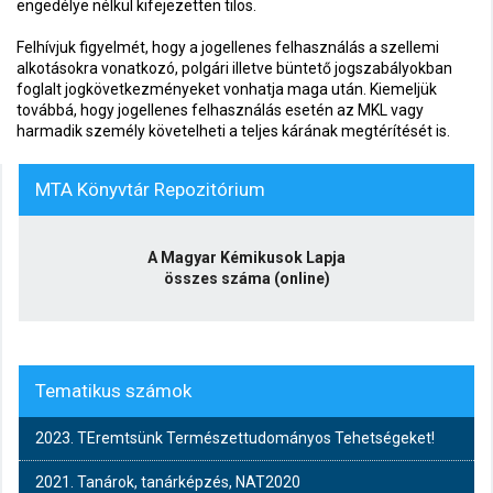
engedélye nélkül kifejezetten tilos.
Felhívjuk figyelmét, hogy a jogellenes felhasználás a szellemi
alkotásokra vonatkozó, polgári illetve büntető jogszabályokban
foglalt jogkövetkezményeket vonhatja maga után. Kiemeljük
továbbá, hogy jogellenes felhasználás esetén az MKL vagy
harmadik személy követelheti a teljes kárának megtérítését is.
MTA Könyvtár Repozitórium
A Magyar Kémikusok Lapja
összes száma (online)
Tematikus számok
2023. TEremtsünk Természettudományos Tehetségeket!
2021. Tanárok, tanárképzés, NAT2020