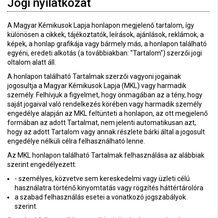
Jogi nyilatkozat
A Magyar Kémikusok Lapja honlapon megjelenő tartalom, így
különösen a cikkek, tájékoztatók, leírások, ajánlások, reklámok, a
képek, a honlap grafikája vagy bármely más, a honlapon található
egyéni, eredeti alkotás (a továbbiakban: "Tartalom") szerzői jogi
oltalom alatt áll.
A honlapon található Tartalmak szerzői vagyoni jogainak
jogosultja a Magyar Kémikusok Lapja (MKL) vagy harmadik
személy. Felhívjuk a figyelmet, hogy önmagában az a tény, hogy
saját jogaival való rendelkezés körében vagy harmadik személy
engedélye alapján az MKL feltünteti a honlapon, az ott megjelenő
formában az adott Tartalmat, nem jelenti automatikusan azt,
hogy az adott Tartalom vagy annak részlete bárki által a jogosult
engedélye nélküli célra felhasználható lenne.
Az MKL honlapon található Tartalmak felhasználása az alábbiak
szerint engedélyezett:
- személyes, közvetve sem kereskedelmi vagy üzleti célú
használatra történő kinyomtatás vagy rögzítés háttértárolóra
a szabad felhasználás esetei a vonatkozó jogszabályok
szerint.