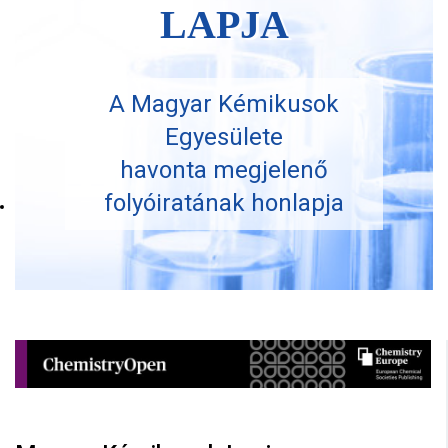
LAPJA
A Magyar Kémikusok
Egyesülete
havonta megjelenő
folyóiratának honlapja