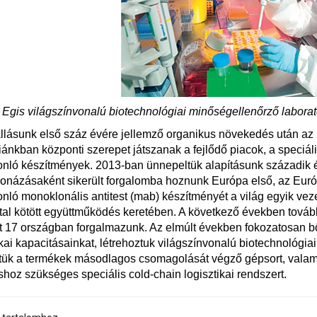
 Egis világszínvonalú biotechnológiai minőségellenőrző laboratór
llásunk első száz évére jellemző organikus növekedés után az Eg
iánkban központi szerepet játszanak a fejlődő piacok, a speciál
nló készítmények. 2013-ban ünnepeltük alapításunk századik é
názásaként sikerült forgalomba hoznunk Európa első, az Euró
nló monoklonális antitest (mab) készítményét a világ egyik vezet
tal kötött együttműködés keretében. A következő években tovább
 17 országban forgalmazunk. Az elmúlt években fokozatosan bő
ikai kapacitásainkat, létrehoztuk világszínvonalú biotechnológi
ttük a termékek másodlagos csomagolását végző gépsort, valam
áshoz szükséges speciális cold-chain logisztikai rendszert.