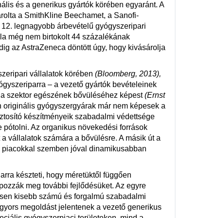
inális és a generikus gyártók körében egyaránt. A
árolta a SmithKline Beechamet, a Sanofi-
g 12. legnagyobb árbevételű gyógyszeripari
la még nem birtokolt 44 százalékának
dig az AstraZeneca döntött úgy, hogy kivásárolja
szeripari vállalatok körében
(Bloomberg, 2013),
ógyszeriparra – a vezető gyártók bevételeinek
t a szektor egészének bővüléséhez képest
(Ernst
n originális gyógyszergyárak már nem képesek a
ztosító készítményeik szabadalmi védettsége
e pótolni. Az organikus növekedési források
 a vállalatok számára a bővülésre. A másik út a
pán piacokkal szemben jóval dinamikusabban
arra készteti, hogy méretüktől függően
apozzák meg további fejlődésüket. Az egyre
ősen kisebb számú és forgalmú szabadalmi
k gyors megoldást jelentenek a vezető generikus
eciális gyógyszerpiaci területeken, mind a