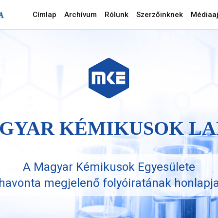
Címlap
Archívum
Rólunk
Szerzőinknek
Médiaaj
GYAR KÉMIKUSOK LA
A Magyar Kémikusok Egyesülete
havonta megjelenő folyóiratának honlapj