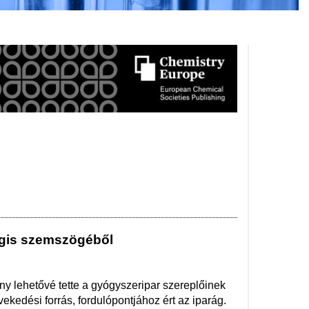
 Egis szemszögéből
y lehetővé tette a gyógyszeripar szereplőinek
kedési forrás, fordulópontjához ért az iparág.