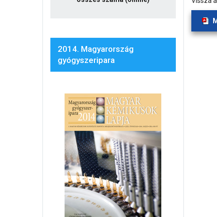
Vissza 
M
2014. Magyarország
gyógyszeripara