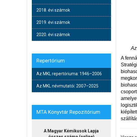
2018. évi számok
2019. évi számok
2020. évi számok
Az
A fenná
Repertórium
Stratég
biohaso
Az MKL repertóriuma: 1946–2006
megkoro
biohaso
Az MKL névmutatói: 2007–2025
csoport
amelyet
logiszt
MTA Könyvtár Repozitórium
kiépíte
szállít
A Magyar Kémikusok Lapja
összes száma (online)