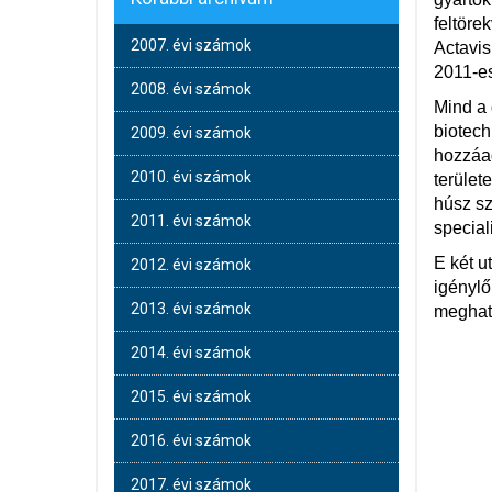
feltöre
2007. évi számok
Actavis
2011-es
2008. évi számok
Mind a 
biotech
2009. évi számok
hozzáad
2010. évi számok
terület
húsz sz
2011. évi számok
special
E két u
2012. évi számok
igénylő
2013. évi számok
meghatá
2014. évi számok
2015. évi számok
2016. évi számok
2017. évi számok