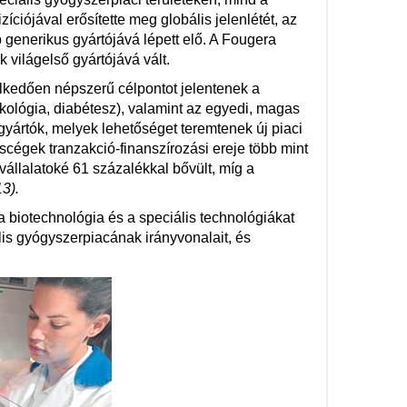
ciójával erősítette meg globális jelenlétét, az
generikus gyártójává lépett elő. A Fougera
 világelső gyártójává vált.
elkedően népszerű célpontot jelentenek a
onkológia, diabétesz), valamint az egyedi, magas
yártók, melyek lehetőséget teremtenek új piaci
scégek tranzakció-finanszírozási ereje több mint
állalatoké 61 százalékkal bővült, míg a
3).
 biotechnológia és a speciális technológiákat
is gyógyszerpiacának irányvonalait, és