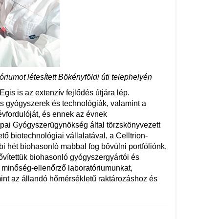
iumot létesített Bökényföldi úti telephelyén
is is az extenzív fejlődés útjára lép.
is gyógyszerek és technológiák, valamint a
vfordulóját, és ennek az évnek
pai Gyógyszerügynökség által törzskönyvezett
ő biotechnológiai vállalatával, a Celltrion-
i hét biohasonló mabbal fog bővülni portfóliónk,
vítettük biohasonló gyógyszergyártói és
ai minőség-ellenőrző laboratóriumunkat,
int az állandó hőmérsékletű raktározáshoz és