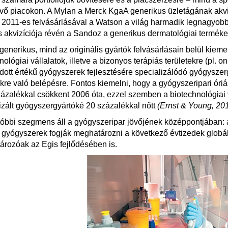
kvő piacokon. A Mylan a Merck KgaA generikus üzletágának akvizí
 2011-es felvásárlásával a Watson a világ harmadik legnagyobb 
 akvizíciója révén a Sandoz a generikus dermatológiai termékek
generikus, mind az originális gyártók felvásárlásain belül kiem
nológiai vállalatok, illetve a bizonyos terápiás területekre (pl. 
ott értékű gyógyszerek fejlesztésére specializálódó gyógyszerg
ekre való belépésre. Fontos kiemelni, hogy a gyógyszeripari óriá
ázalékkal csökkent 2006 óta, ezzel szemben a biotechnológiai v
izált gyógyszergyártóké 20 százalékkal nőtt
(Ernst & Young, 201
tóbbi szegmens áll a gyógyszeripar jövőjének középpontjában: a
 gyógyszerek fogják meghatározni a következő évtizedek globál
rozóak az Egis fejlődésében is.