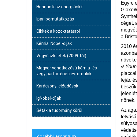
Egyre e
Honnan lesz energiánk?
GlaxoWe
Synthel
Ipari bemutatkozás
cégét, 
megvéte
Cikkek a közoktatásról
a Brist
Kémiai Nobel-díjak
2010 és
azonban
Vegyészleletek (2009-től)
növeked
& Young
Magyar vonatkozású kémia- és
piaccal
vegyipartörténeti évfordulók
lejár, 
Karácsonyi előadások
beszűkü
jelenlé
IgNobel-díjak
nőnek.
Az ágaz
Séták a tudomány körül
felvásá
súlyosa
védetts
Korábbi archívum
gyártók