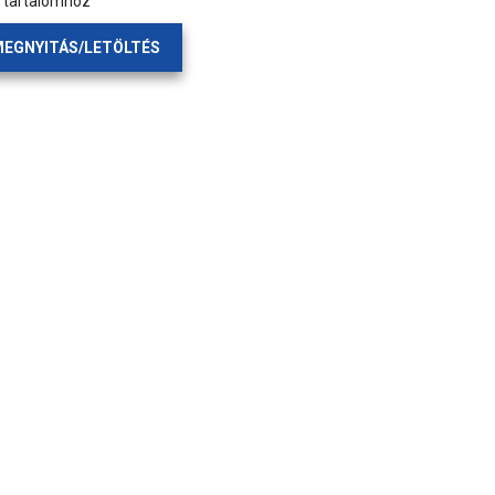
a tartalomhoz
EGNYITÁS/LETÖLTÉS