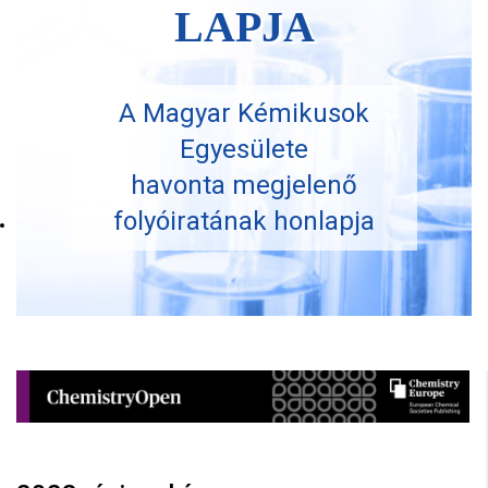
LAPJA
A Magyar Kémikusok
Egyesülete
havonta megjelenő
folyóiratának honlapja