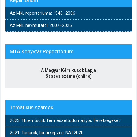
Repertórium
Az MKL repertóriuma: 1946–2006
Az MKL névmutatói: 2007–2025
MTA Könyvtár Repozitórium
A Magyar Kémikusok Lapja
összes száma (online)
Tematikus számok
2023. TEremtsünk Természettudományos Tehetségeket!
2021. Tanárok, tanárképzés, NAT2020