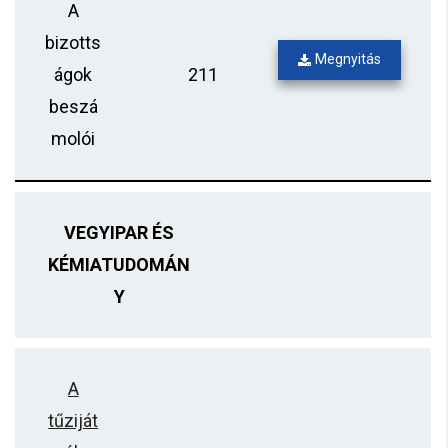
A
bizotts
Megnyitás
ágok
211
beszá
molói
VEGYIPAR ÉS
KÉMIATUDOMÁN
Y
A
tűziját