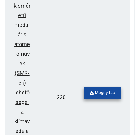
kismér
etű
modul
áris
atome
rőműv
ek
(SMR-
ek)
lehető
Megnyitás
230
ségei
a
klímav
édele