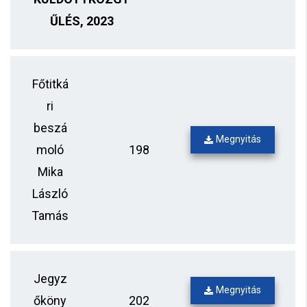
ŰLÉS, 2023
Főtitká
ri
beszá
Megnyitás
moló
198
Mika
László
Tamás
Jegyz
Megnyitás
őköny
202