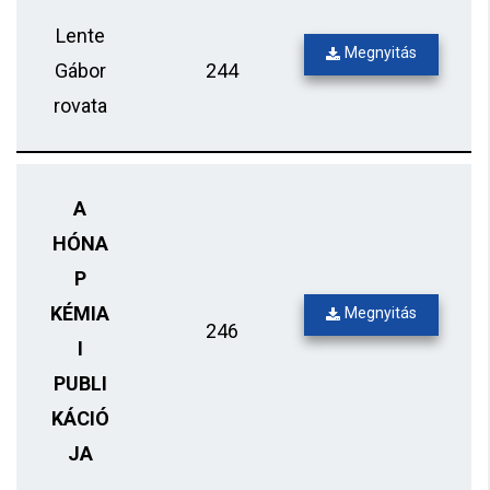
Lente
Megnyitás
Gábor
244
rovata
A
HÓNA
P
KÉMIA
Megnyitás
246
I
PUBLI
KÁCIÓ
JA