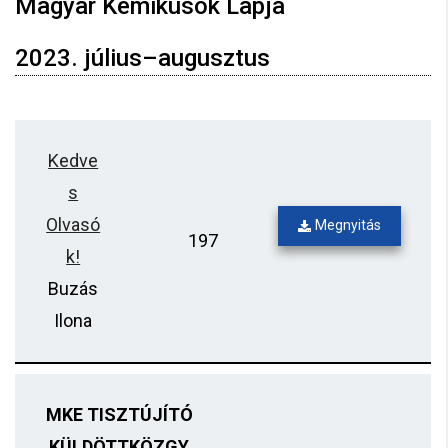
Magyar Kémikusok Lapja
2023. július–augusztus
Kedve
s
Olvasó
Megnyitás
197
k!
Buzás
Ilona
MKE TISZTÚJÍTÓ
KÜLDÖTTKÖZGY