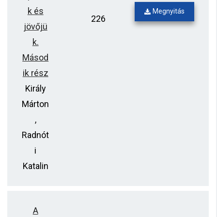
k és
Megnyitás
226
jövőjü
k.
Másod
ik rész
Király
Márton
,
Radnót
i
Katalin
A