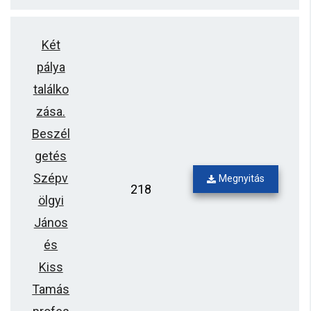
Két
pálya
találko
zása.
Beszél
getés
Szépv
Megnyitás
218
ölgyi
János
és
Kiss
Tamás