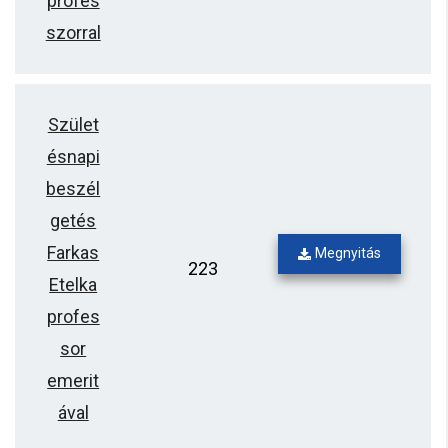
profes
szorral
Szület
ésnapi
beszél
getés
Farkas
Megnyitás
223
Etelka
profes
sor
emerit
ával