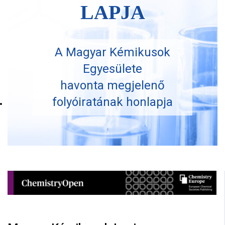
LAPJA
A Magyar Kémikusok
Egyesülete
havonta megjelenő
folyóiratának honlapja