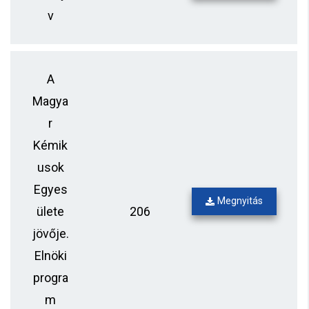
v
A
Magya
r
Kémik
usok
Egyes
Megnyitás
ülete
206
jövője.
Elnöki
progra
m