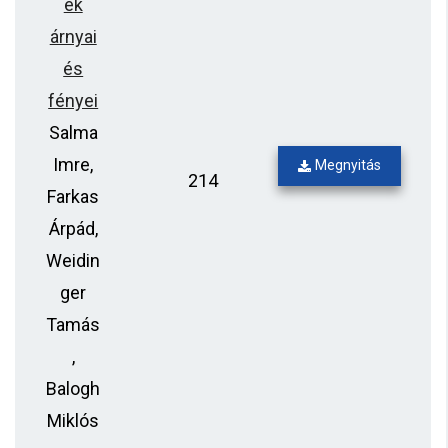
ék
árnyai
és
fényei
Salma
Imre,
Megnyitás
214
Farkas
Árpád,
Weidin
ger
Tamás
,
Balogh
Miklós