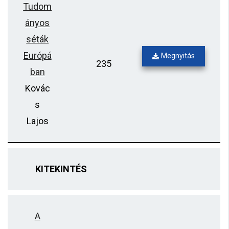
Tudom
ányos
séták
Európá
Megnyitás
235
ban
Kovác
s
Lajos
KITEKINTÉS
A