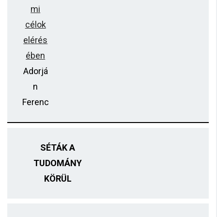
mi
célok
elérés
ében
Adorjá
n
Ferenc
SÉTÁK A
TUDOMÁNY
KÖRÜL