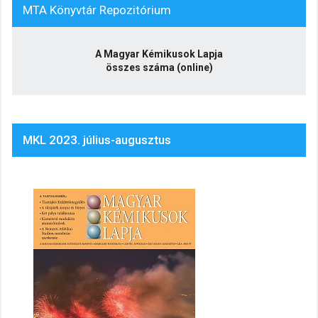
MTA Könyvtár Repozitórium
A Magyar Kémikusok Lapja
összes száma (online)
MKL 2023. július-augusztus