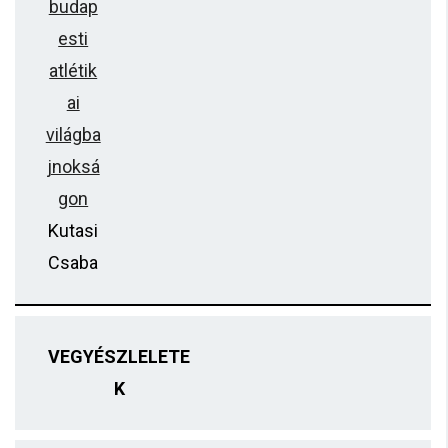
budap
esti
atlétik
ai
világba
jnoksá
gon
Kutasi
Csaba
VEGYÉSZLELETE
K