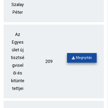
Szalay
Péter
Az
Egyes
ület új
tisztsé
Megnyitás
209
gvisel
ői és
kitünte
tettjei