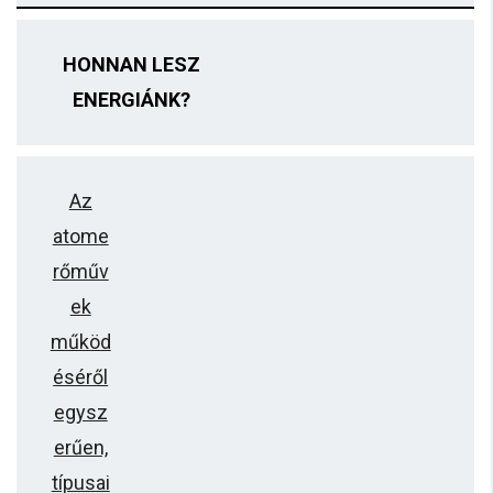
HONNAN LESZ
ENERGIÁNK?
Az
atome
rőműv
ek
működ
éséről
egysz
erűen,
típusai