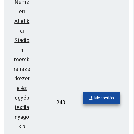
Nemz
eti
Atlétik
ai
Stadio
n
memb
ránsze
rkezet
e és
egyéb
Megnyitás
240
textila
nyago
k a