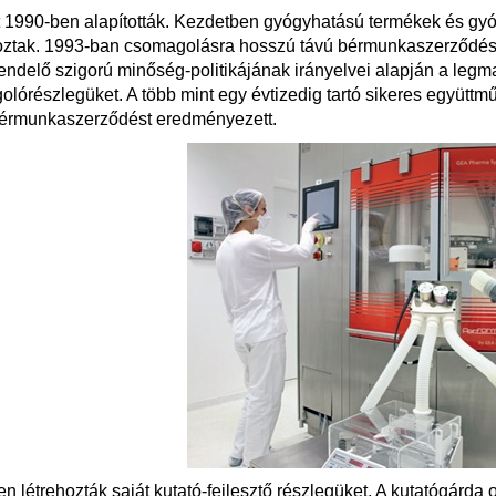
 1990-ben alapították. Kezdetben gyógyhatású termékek és gy
oztak. 1993-ban csomagolásra hosszú távú bérmunkaszerződést 
ndelő szigorú minőség-politikájának irányelvei alapján a legm
lórészlegüket. A több mint egy évtizedig tartó sikeres együttm
bérmunkaszerződést eredményezett.
n létrehozták saját kutató-fejlesztő részlegüket. A kutatógárd