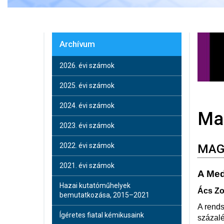
Archívum
2026. évi számok
2025. évi számok
2024. évi számok
Ma
2023. évi számok
2022. évi számok
MAG
2021. évi számok
A Med
Hazai kutatóműhelyek
Ács Zo
bemutatkozása, 2015–2021
A rends
Ígéretes fiatal kémikusaink
százalé