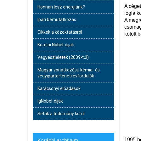
A céget
Honnan lesz energiánk?
foglalk
Ipari bemutatkozás
A megre
csomago
Cikkek a közoktatásról
kötött 
Kémiai Nobel-díjak
Vegyészleletek (2009-től)
Magyar vonatkozású kémia- és
vegyipartörténeti évfordulók
Karácsonyi előadások
IgNobel-díjak
Séták a tudomány körül
1995-be
Korábbi archívum