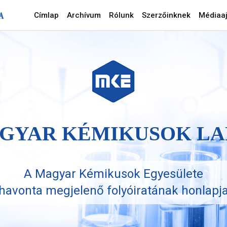
Címlap
Archívum
Rólunk
Szerzőinknek
Médiaaj
GYAR KÉMIKUSOK LA
A Magyar Kémikusok Egyesülete
havonta megjelenő folyóiratának honlapj