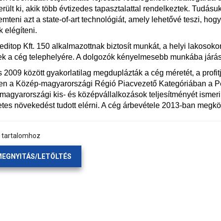
erült ki, akik több évtizedes tapasztalattal rendelkeztek. Tudás
mteni azt a state-of-art technológiát, amely lehetővé teszi, ho
k elégíteni.
ditop Kft. 150 alkalmazottnak biztosít munkát, a helyi lakosok
k a cég telephelyére. A dolgozók kényelmesebb munkába járás
 2009 között gyakorlatilag megduplázták a cég méretét, a profit
en a Közép-magyarországi Régió Piacvezető Kategóriában a P
 magyarországi kis- és középvállalkozások teljesítményét ismeri 
tes növekedést tudott elérni. A cég árbevétele 2013-ban megközel
a tartalomhoz
EGNYITÁS/LETÖLTÉS