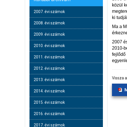
közül k
megtere
2007. évi számok
ki tudjá
2008. évi számok
Ma a Me
érkezne
2009. évi számok
2007 és
2010. évi számok
2010-b
fejlődő
2011. évi számok
egyenle
2012. évi számok
Vissza 
2013. évi számok
M
2014. évi számok
2015. évi számok
2016. évi számok
2017. évi számok