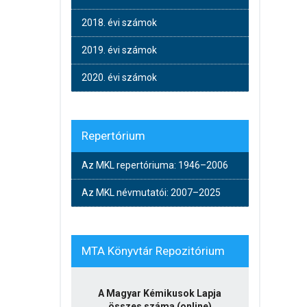
2018. évi számok
2019. évi számok
2020. évi számok
Repertórium
Az MKL repertóriuma: 1946–2006
Az MKL névmutatói: 2007–2025
MTA Könyvtár Repozitórium
A Magyar Kémikusok Lapja
összes száma (online)