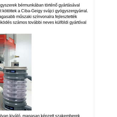
ógyszerek bérmunkában történő gyártásával
kötöttek a Ciba-Geigy svájci gyógyszergyárral.
agasabb műszaki színvonalra fejlesztették
űködés számos további neves külföldi gyártóval
a olyan kiváló, magasan képzett szakemberek