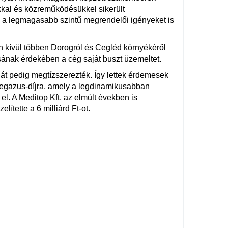
ukkal és közreműködésükkel sikerült
gy a legmagasabb szintű megrendelői igényeket is
on kívül többen Dorogról és Cegléd környékéről
ának érdekében a cég saját buszt üzemeltet.
ját pedig megtízszerezték. Így lettek érdemesek
egazus-díjra, amely a legdinamikusabban
el. A Meditop Kft. az elmúlt években is
ítette a 6 milliárd Ft-ot.