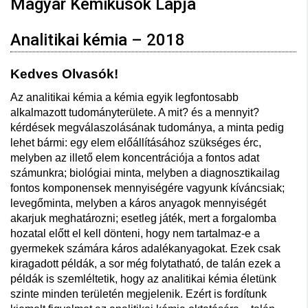
Magyar Kémikusok Lapja
Analitikai kémia – 2018
Kedves Olvasók!
Az analitikai kémia a kémia egyik legfontosabb
alkalmazott tudományterülete. A mit? és a mennyit?
kérdések megválaszolásának tudománya, a minta pedig
lehet bármi: egy elem előállításához szükséges érc,
melyben az illető elem koncentrációja a fontos adat
számunkra; biológiai minta, melyben a diagnosztikailag
fontos komponensek mennyiségére vagyunk kíváncsiak;
levegőminta, melyben a káros anyagok mennyiségét
akarjuk meghatározni; esetleg játék, mert a forgalomba
hozatal előtt el kell dönteni, hogy nem tartalmaz-e a
gyermekek számára káros adalékanyagokat. Ezek csak
kiragadott példák, a sor még folytatható, de talán ezek a
példák is szemléltetik, hogy az analitikai kémia életünk
szinte minden területén megjelenik. Ezért is fordítunk