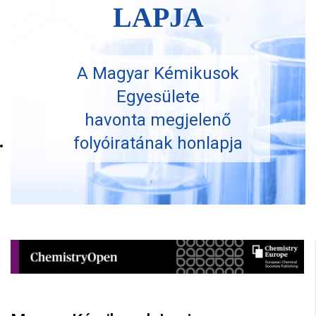
LAPJA
A Magyar Kémikusok
Egyesülete
havonta megjelenő
folyóiratának honlapja