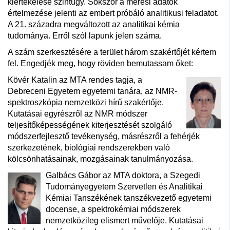
kiértékelése szintúgy. Sokszor a mérési adatok
értelmezése jelenti az embert próbáló analitikusi feladatot.
A 21. századra megváltozott az analitikai kémia
tudománya. Erről szól lapunk jelen száma.
A szám szerkesztésére a terület három szakértőjét kértem
fel. Engedjék meg, hogy röviden bemutassam őket:
Kövér Katalin az MTA rendes tagja, a
Debreceni Egyetem egyetemi tanára, az NMR-
spektroszkópia nemzetközi hírű szakértője.
Kutatásai egyrészről az NMR módszer
teljesítőképességének kiterjesztését szolgáló
módszerfejlesztő tevékenység, másrészről a fehérjék
szerkezetének, biológiai rendszerekben való
kölcsönhatásainak, mozgásainak tanulmányozása.
Galbács Gábor az MTA doktora, a Szegedi
Tudományegyetem Szervetlen és Analitikai
Kémiai Tanszékének tanszékvezető egyetemi
docense, a spektrokémiai módszerek
nemzetközileg elismert művelője. Kutatásai