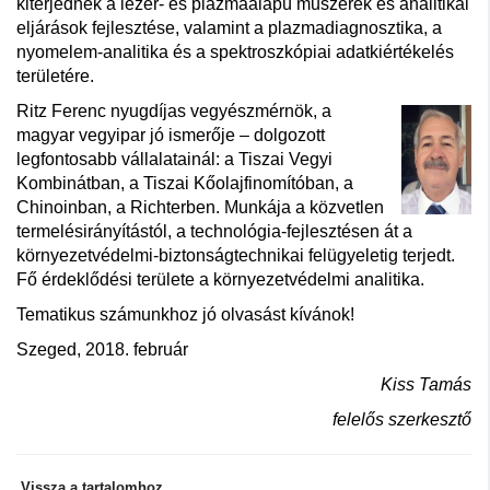
kiterjednek a lézer- és plazmaalapú műszerek és analitikai
eljárások fejlesztése, valamint a plazmadiagnosztika, a
nyomelem-analitika és a spektroszkópiai adatkiértékelés
területére.
Ritz Ferenc nyugdíjas vegyészmérnök, a
magyar vegyipar jó ismerője – dolgozott
legfontosabb vállalatainál: a Tiszai Vegyi
Kombinátban, a Tiszai Kőolajfinomítóban, a
Chinoinban, a Richterben. Munkája a közvetlen
termelésirányítástól, a technológia-fejlesztésen át a
környezetvédelmi-biztonságtechnikai felügyeletig terjedt.
Fő érdeklődési területe a környezetvédelmi analitika.
Tematikus számunkhoz jó olvasást kívánok!
Szeged, 2018. február
Kiss Tamás
felelős szerkesztő
Vissza a tartalomhoz