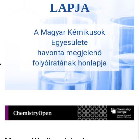
LAPJA
A Magyar Kémikusok
Egyesülete
havonta megjelenő
folyóiratának honlapja