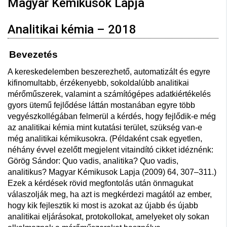
Magyar Kémikusok Lapja
Analitikai kémia – 2018
Bevezetés
A kereskedelemben beszerezhető, automatizált és egyre
kifinomultabb, érzékenyebb, sokoldalúbb analitikai
mérőműszerek, valamint a számítógépes adatkiértékelés
gyors ütemű fejlődése láttán mostanában egyre több
vegyészkollégában felmerül a kérdés, hogy fejlődik-e még
az analitikai kémia mint kutatási terület, szükség van-e
még analitikai kémikusokra. (Példaként csak egyetlen,
néhány évvel ezelőtt megjelent vitaindító cikket idéznénk:
Görög Sándor: Quo vadis, analitika? Quo vadis,
analitikus? Magyar Kémikusok Lapja (2009) 64, 307–311.)
Ezek a kérdések rövid megfontolás után önmagukat
válaszolják meg, ha azt is megkérdezi magától az ember,
hogy kik fejlesztik ki most is azokat az újabb és újabb
analitikai eljárásokat, protokollokat, amelyeket oly sokan