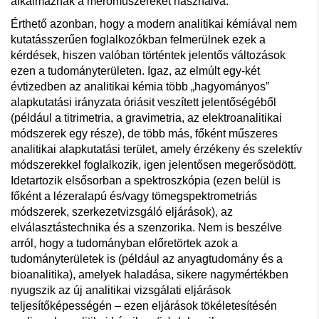
alkalmaznak a mérőműszereket használva.
Érthető azonban, hogy a modern analitikai kémiával nem
kutatásszerűen foglalkozókban felmerülnek ezek a
kérdések, hiszen valóban történtek jelentős változások
ezen a tudományterületen. Igaz, az elmúlt egy-két
évtizedben az analitikai kémia több „hagyományos”
alapkutatási irányzata óriásit veszített jelentőségéből
(például a titrimetria, a gravimetria, az elektroanalitikai
módszerek egy része), de több más, főként műszeres
analitikai alapkutatási terület, amely érzékeny és szelektív
módszerekkel foglalkozik, igen jelentősen megerősödött.
Idetartozik elsősorban a spektroszkópia (ezen belül is
főként a lézeralapú és/vagy tömegspektrometriás
módszerek, szerkezetvizsgáló eljárások), az
elválasztástechnika és a szenzorika. Nem is beszélve
arról, hogy a tudományban előretörtek azok a
tudományterületek is (például az anyagtudomány és a
bioanalitika), amelyek haladása, sikere nagymértékben
nyugszik az új analitikai vizsgálati eljárások
teljesítőképességén – ezen eljárások tökéletesítésén