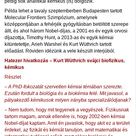
pedig sok analitikai kémikus (is) dolgozik.
Példa lehet a tavaly szeptemberben Budapesten tartott
Molecular Frontiers Szimpózium, amelynek
középpontjában a fehérjék gyógyításban betöltött szerepe
állt, és ahol három Nobel-díjas, a 2001-es év egyik orvosi
díjazottja, Timothy Hunt, a 2013-as év egyik kémiai
kitüntetettje, Arieh Warshel és Kurt Wüthrich tartott
előadást. Röviden idézünk a vele készült interjúból.
Hatezer hivatkozás – Kurt Wüthrich svájci biofizikus,
kémikus
Részlet
– A PhD-fokozatát szervetlen kémiai témában szerezte.
Ezután fordult a biológia és a biokémia felé. Mit javasol, a
pályakezdő kémikusok milyen irányba specializálódjanak?
– Nem tudom, hogy mit tegyenek a vegyészek. Fizikusnak
tartom magam, annak ellenére is, hogy 2002-ben kémiai
Nobel-díjat kaptam. Amit én javaslok, hogy akit ez a terület
érdekel, az fizikát és kémiát tanuljon, amit matematikai és