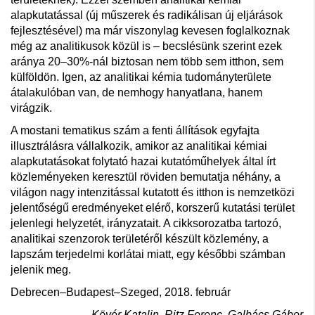
alapkutatással (új műszerek és radikálisan új eljárások
fejlesztésével) ma már viszonylag kevesen foglalkoznak
még az analitikusok közül is – becslésünk szerint ezek
aránya 20–30%-nál biztosan nem több sem itthon, sem
külföldön. Igen, az analitikai kémia tudományterülete
átalakulóban van, de nemhogy hanyatlana, hanem
virágzik.
A mostani tematikus szám a fenti állítások egyfajta
illusztrálásra vállalkozik, amikor az analitikai kémiai
alapkutatásokat folytató hazai kutatóműhelyek által írt
közleményeken keresztül röviden bemutatja néhány, a
világon nagy intenzitással kutatott és itthon is nemzetközi
jelentőségű eredményeket elérő, korszerű kutatási terület
jelenlegi helyzetét, irányzatait. A cikksorozatba tartozó,
analitikai szenzorok területéről készült közlemény, a
lapszám terjedelmi korlátai miatt, egy későbbi számban
jelenik meg.
Debrecen–Budapest–Szeged, 2018. február
Kövér Katalin, Ritz Ferenc, Galbács Gábor