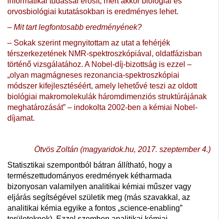
informatikai tudással erősít, mert akkor biológiai és
orvosbiológiai kutatásokban is eredményes lehet.
– Mit tart legfontosabb eredményének?
– Sokak szerint megnyitottam az utat a fehérjék
térszerkezetének NMR-spektroszkópiával, oldatfázisban
történő vizsgálatához. A Nobel-díj-bizottság is ezzel –
„olyan magmágneses rezonancia-spektroszkópiai
módszer kifejlesztéséért, amely lehetővé teszi az oldott
biológiai­ makromolekulák háromdimenziós struktúrájának
meghatározását” – indokolta 2002-ben a kémiai Nobel-
díjamat.
Ötvös Zoltán (magyaridok.hu, 2017. szeptember 4.)
Statisztikai szempontból bátran állítható, hogy a
természettudományos eredmények kétharmada
bizonyosan valamilyen analitikai kémiai műszer vagy
eljárás segítségével születik meg (más szavakkal, az
analitikai kémia egyike a fontos „science-enabling”
területeknek). Ezzel szemben analitikai kémiai