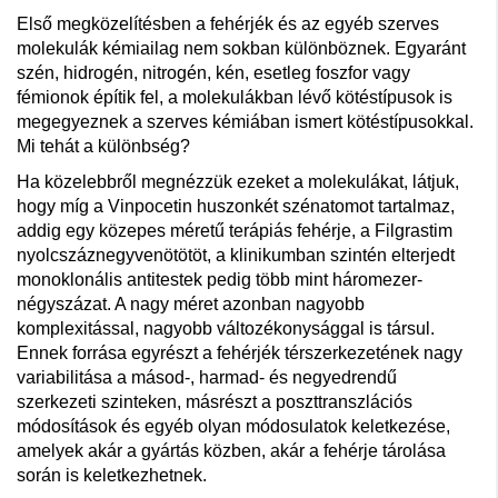
Első megközelítésben a fehérjék és az egyéb szerves
molekulák kémiailag nem sokban különböznek. Egyaránt
szén, hidrogén, nitrogén, kén, esetleg foszfor vagy
fémionok építik fel, a molekulákban lévő kötéstípusok is
megegyeznek a szerves kémiában ismert kötéstípusokkal.
Mi tehát a különbség?
Ha közelebbről megnézzük ezeket a molekulákat, látjuk,
hogy míg a Vinpocetin huszonkét szénatomot tartalmaz,
addig egy közepes méretű terápiás fehérje, a Filgrastim
nyolcszáznegyvenötötöt, a klinikumban szintén elterjedt
monoklonális antitestek pedig több mint háromezer-
négyszázat. A nagy méret azonban nagyobb
komplexitással, nagyobb változékonysággal is társul.
Ennek forrása egyrészt a fehérjék térszerkezetének nagy
variabilitása a másod-, harmad- és negyedrendű
szerkezeti szinteken, másrészt a poszttranszlációs
módosítások és egyéb olyan módosulatok keletkezése,
amelyek akár a gyártás közben, akár a fehérje tárolása
során is keletkezhetnek.