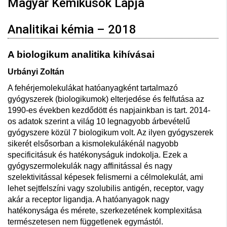
Magyar Kémikusok Lapja
Analitikai kémia – 2018
A biologikum analitika kihívásai
Urbányi Zoltán
A fehérjemolekulákat hatóanyagként tartalmazó
gyógyszerek (biologikumok) elterjedése és felfutása az
1990-es években kezdődött és napjainkban is tart. 2014-
os adatok szerint a világ 10 legnagyobb árbevételű
gyógyszere közül 7 biologikum volt. Az ilyen gyógyszerek
sikerét elsősorban a kismolekulákénál nagyobb
specificitásuk és hatékonyságuk indokolja. Ezek a
gyógyszermolekulák nagy affinitással és nagy
szelektivitással képesek felismerni a célmolekulát, ami
lehet sejtfelszíni vagy szolubilis antigén, receptor, vagy
akár a receptor ligandja. A hatóanyagok nagy
hatékonysága és mérete, szerkezetének komplexitása
természetesen nem függetlenek egymástól.