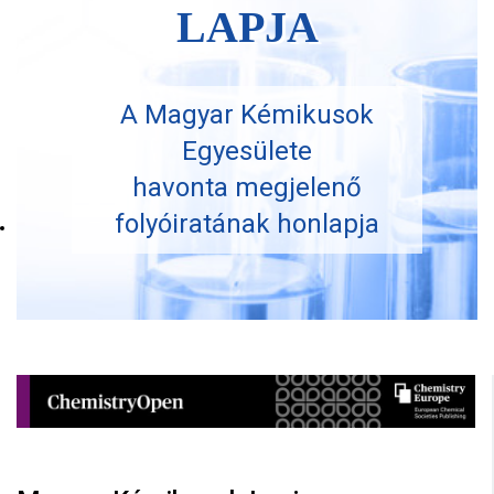
LAPJA
A Magyar Kémikusok
Egyesülete
havonta megjelenő
folyóiratának honlapja