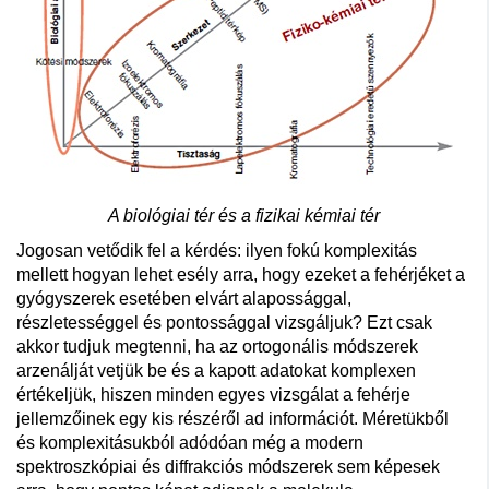
A biológiai tér és a fizikai kémiai tér
Jogosan vetődik fel a kérdés: ilyen fokú komplexitás
mellett hogyan lehet esély arra, hogy ezeket a fehérjéket a
gyógyszerek esetében elvárt alapossággal,
részletességgel és pontossággal vizsgáljuk? Ezt csak
akkor tudjuk megtenni, ha az ortogonális módszerek
arzenálját vetjük be és a kapott adatokat komplexen
értékeljük, hiszen minden egyes vizsgálat a fehérje
jellemzőinek egy kis részéről ad információt. Méretükből
és komplexitásukból adódóan még a modern
spektroszkópiai és diffrakciós módszerek sem képesek