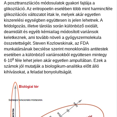
A poszttranszlációs módosulatok gyakori fajtája a
glikoziláció. Az eritropoetin esetében több mint harmincféle
glikozilációs változatot írtak le, melyek akár egyetlen
kiszerelési egységben együttesen is jelen lehetnek. A
feldolgozás, illetve tárolás során különböző oxidált,
deamidált és egyéb kémiailag módosított variánsok
keletkeznek, ami tovább növeli a gyógyszermolekula
összetettségét. Steven Kozlowskinak, az FDA
munkatársának becslése szerint monoklonális antitestek
esetében a különböző variánsokból együttesen mintegy
8
6·10
féle lehet jelen akár egyetlen ampullában. Ezek a
számok jól mutatják a biologikum-analitika előtt álló
kihívásokat, a feladat bonyolultságát.