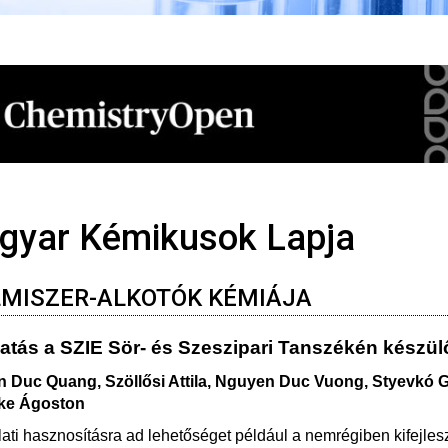
gyar Kémikusok Lapja
LMISZER-ALKOTÓK KÉMIÁJA
atás a SZIE Sör- és Szeszipari Tanszékén készü
 Duc Quang, Szöllősi Attila, Nguyen Duc Vuong, Styevkó Ga
ke Ágoston
ati hasznosításra ad lehetőséget például a nemrégiben kifejles