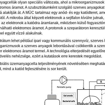
agcellák olyan speciális változata, ahol a mikroorganizmusok ál
tromos áramot. A szubsztrátumként szolgáló szerves anyagokat 
á alakítják át. A MÜC tartalmaz egy anód- és egy katódteret, a
ól. A mikroba által képzett elektronok a sejtfalon kívülre jutn
 az elektronok a katódra áramlanak, miközben külső fogyasztón 
nálható elektromos áramot. A protonok a szeparátoron keresztül 
el együtt vízzé alakulnak.
rátum lehet például ipari vagy kommunális szennyvíz, szerves h
ganizmusok a szerves anyagok lebontásával csökkentik a szenn
r elektromos áramot termel. A technológia elterjedését egyelőre
övelés nehézsége, ezért a kutatások erre kerestek megoldást.
biális üzemanyagcella teljesítményének növelésében meghatáro
, mind a katód fejlesztésére is sor került.