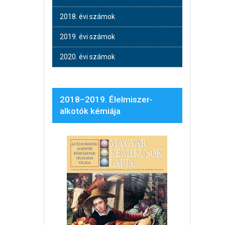
2018. évi számok
2019. évi számok
2020. évi számok
2018–2019. Élelmiszer-
alkotók kémiája