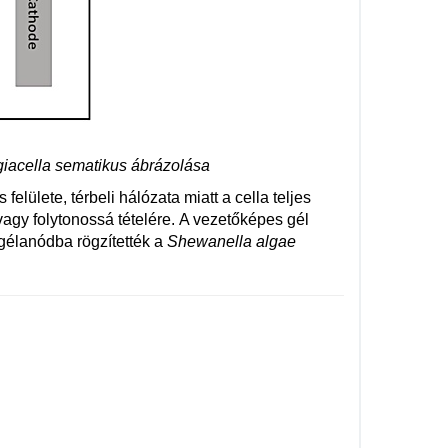
giacella sematikus ábrázolása
lülete, térbeli hálózata miatt a cella teljes
vagy folytonossá tételére.
A vezetőképes gél
 gélanódba rögzítették a
Shewanella algae