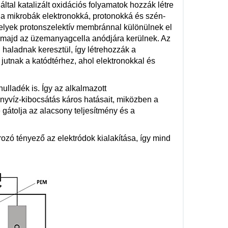
tal katalizált oxidációs folyamatok hozzák létre
a mikrobák elektronokká, protonokká és szén-
melyek protonszelektív membránnal különülnek el
ak, majd az üzemanyagcella anódjára kerülnek. Az
haladnak keresztül, így létrehozzák a
jutnak a katódtérhez, ahol elektronokkal és
ulladék is. Így az alkalmazott
yvíz-kibocsátás káros hatásait, miközben a
 gátolja az alacsony teljesítmény és a
zó tényező az elektródok kialakítása, így mind