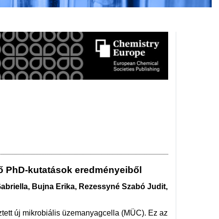
lő PhD-kutatások eredményeiből
briella, Bujna Erika, Rezessyné Szabó Judit,
ztett új mikrobiális üzemanyagcella (MÜC). Ez az