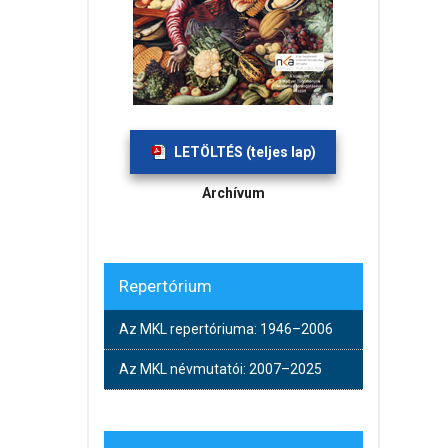
LETÖLTÉS (teljes lap)
Archívum
Repertórium
Az MKL repertóriuma: 1946–2006
Az MKL névmutatói: 2007–2025