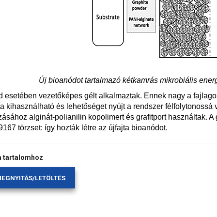
Új bioanódot tartalmazó kétkamrás mikrobiális ener
 esetében vezetőképes gélt alkalmaztak. Ennek nagy a fajlagos fe
ta kihasználható és lehetőséget nyújt a rendszer félfolytonossá 
zásához alginát-polianilin kopolimert és grafitport használtak. A
67 törzset: így hozták létre az újfajta bioanódot.
a tartalomhoz
EGNYITÁS/LETÖLTÉS