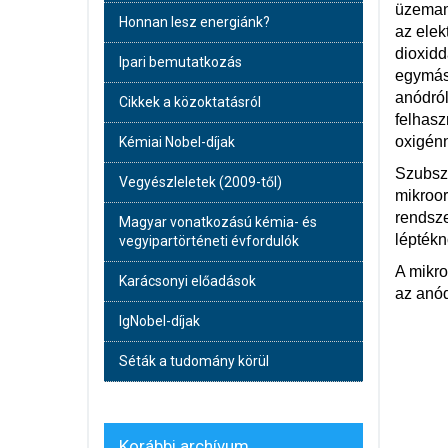
üzemany
Honnan lesz energiánk?
az elek
dioxidd
Ipari bemutatkozás
egymást
anódról
Cikkek a közoktatásról
felhasz
oxigénn
Kémiai Nobel-díjak
Szubszt
Vegyészleletek (2009-től)
mikroor
rendsze
Magyar vonatkozású kémia- és
léptékn
vegyipartörténeti évfordulók
A mikro
Karácsonyi előadások
az anód
IgNobel-díjak
Séták a tudomány körül
Korábbi archívum