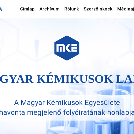
Címlap
Archívum
Rólunk
Szerzőinknek
Médiaaj
GYAR KÉMIKUSOK LA
A Magyar Kémikusok Egyesülete
havonta megjelenő folyóiratának honlapj