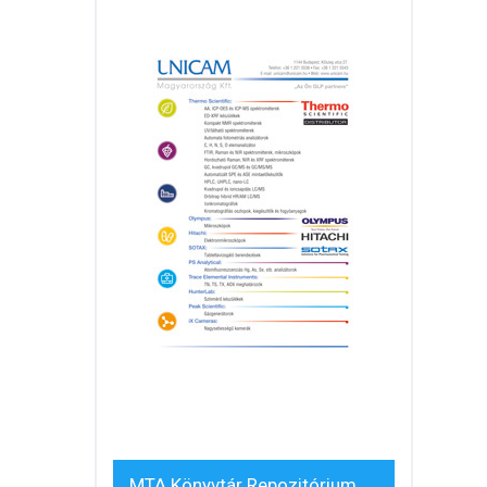
MTA Könyvtár Repozitórium