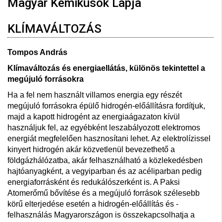
Magyar Kémikusok Lapja
KLÍMAVÁLTOZÁS
Tompos András
Klímaváltozás és energiaellátás, különös tekintettel a
megújuló forrásokra
Ha a fel nem használt villamos energia egy részét
megújuló forrásokra épülő hidrogén-előállításra fordítjuk,
majd a kapott hidrogént az energiaágazaton kívül
használjuk fel, az egyébként leszabályozott elektromos
energiát megfelelően hasznosítani lehet. Az elektrolízissel
kinyert hidrogén akár közvetlenül bevezethető a
földgázhálózatba, akár felhasználható a közlekedésben
hajtóanyagként, a vegyiparban és az acéliparban pedig
energiaforrásként és redukálószerként is. A Paksi
Atomerőmű bővítése és a megújuló források szélesebb
körű elterjedése esetén a hidrogén-előállítás és -
felhasználás Magyarországon is összekapcsolhatja a