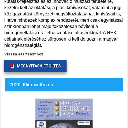
kutatás-fejlesztés és az innováció műszaki területeire,
kezelni kell az oktatási, a piaci kihívásokat, valamint a jogi-
közigazgatási környezet megváltoztatásának kihívásait is,
illetve mindezek komplex rendszerét, mert csak egymással
szinkronban lehet majd fokozatosan bővíteni a
hidrogénellátási és -felhasználási infrastruktúrát. A NEKT
céljainak eléréséhez sürgősen ki kell dolgozni a magyar
hidrogénstratégiát.
Vissza a tartalomhoz
MEGNYITÁS/LETÖLTÉS
2020. Klímaváltozás