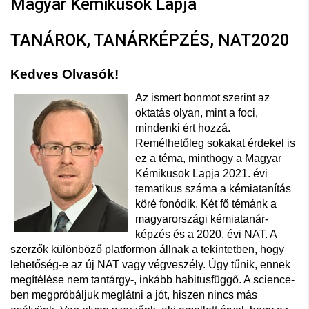
Magyar Kémikusok Lapja
TANÁROK, TANÁRKÉPZÉS, NAT2020
Kedves Olvasók!
Az ismert bonmot szerint az
oktatás olyan, mint a foci,
mindenki ért hozzá.
Remélhetőleg sokakat érdekel is
ez a téma, minthogy a Magyar
Kémikusok Lapja 2021. évi
tematikus száma a kémiatanítás
köré fonódik. Két fő témánk a
magyarországi kémiatanár-
képzés és a 2020. évi NAT. A
szerzők különböző platformon állnak a tekintetben, hogy
lehetőség-e az új NAT vagy végveszély. Úgy tűnik, ennek
megítélése nem tantárgy-, inkább habitusfüggő. A science-
ben megpróbáljuk meglátni a jót, hiszen nincs más