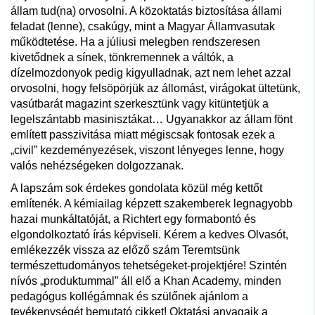
állam tud(na) orvosolni. A közoktatás biztosítása állami
feladat (lenne), csakúgy, mint a Magyar Államvasutak
működtetése. Ha a júliusi melegben rendszeresen
kivetődnek a sínek, tönkremennek a váltók, a
dízelmozdonyok pedig kigyulladnak, azt nem lehet azzal
orvosolni, hogy felsöpörjük az állomást, virágokat ültetünk,
vasútbarát magazint szerkesztünk vagy kitüntetjük a
legelszántabb masinisztákat… Ugyanakkor az állam fönt
említett passzivitása miatt mégiscsak fontosak ezek a
„civil” kezdeményezések, viszont lényeges lenne, hogy
valós nehézségeken dolgozzanak.
A lapszám sok érdekes gondolata közül még kettőt
említenék. A kémiailag képzett szakemberek legnagyobb
hazai munkáltatóját, a Richtert egy formabontó és
elgondolkoztató írás képviseli. Kérem a kedves Olvasót,
emlékezzék vissza az előző szám Teremtsünk
természettudományos tehetségeket-projektjére! Szintén
nívós „produktummal” áll elő a Khan Academy, minden
pedagógus kollégámnak és szülőnek ajánlom a
tevékenységét bemutató cikket! Oktatási anyagaik a