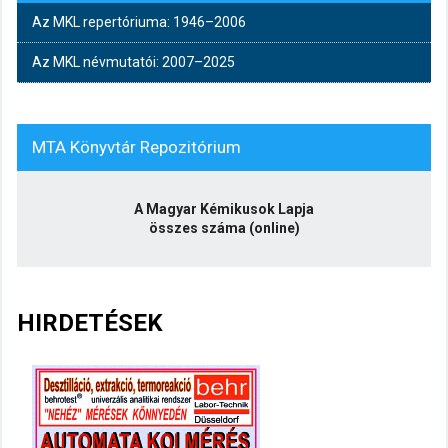
Az MKL repertóriuma: 1946–2006
Az MKL névmutatói: 2007–2025
MTA Könyvtár Repozitórium
A Magyar Kémikusok Lapja
összes száma (online)
HIRDETÉSEK