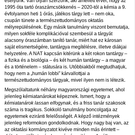
esélyünk. Van olyan szerzőnk, aki amellett érvel, hogy az
1995 óta tartó óraszámcsökkenés – 2020-tól a kémia a 9.
évfolyamon heti 1 órás, játékos tárgy lett – nem oka,
csupán tünete a természettudományos oktatás
mélyrepülésének. Egy másik tanulmány viszont bemutatja,
milyen sokféle komplikációval szembesül a tárgyát
alacsony óraszámban tanító tanár, miért hat ez károsan
saját elismertségére, tantárgya megítélésre, illetve diákjai
helyzetére. A NAT kapcsán kitérünk a két rokon tantárgy –
a fizika és a biológia – és két humán tantárgy – a magyar
és a történelem – státusára is. Utóbbiakból megtudhatjuk,
hogy nem a „humán lobbi” kárvallottjai a
természettudományos tárgyak, mivel ilyen nem is létezik.
Megszólaltatunk néhány magyarországi egyetemet, ahol
jelenleg kémiatanárokat képeznek. Ismert, hogy a
kémiatanárok lassan elfogynak
, és a friss tanár szakosok
száma is tragikus. Sokkoló tanulmány boncolgatja az
egyetemek eziránti felelősségét. A képző intézmények
jelenleg reformokon gondolkodnak. Hogy nagy baj van, az
az oktatási kormányzatot kivéve minden más érintett –