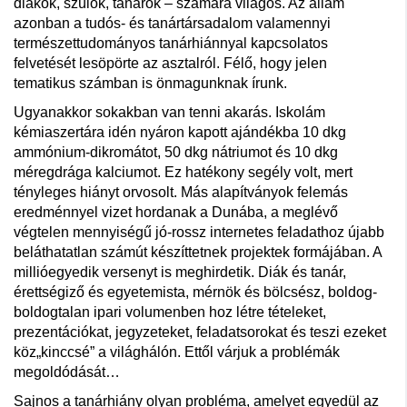
diákok, szülők, tanárok – számára világos. Az állam
azonban a tudós- és tanártársadalom valamennyi
természettudományos tanárhiánnyal kapcsolatos
felvetését lesöpörte az asztalról. Félő, hogy jelen
tematikus számban is önmagunknak írunk.
Ugyanakkor sokakban van tenni akarás. Iskolám
kémiaszertára idén nyáron kapott ajándékba 10 dkg
ammónium-dikromátot, 50 dkg nátriumot és 10 dkg
méregdrága kalciumot. Ez hatékony segély volt, mert
tényleges hiányt orvosolt. Más alapítványok felemás
eredménnyel vizet hordanak a Dunába, a meglévő
végtelen mennyiségű jó-rossz internetes feladathoz újabb
beláthatatlan számút készíttetnek projektek formájában. A
millióegyedik versenyt is meghirdetik. Diák és tanár,
érettségiző és egyetemista, mérnök és bölcsész, boldog-
boldogtalan ipari volumenben hoz létre tételeket,
prezentációkat, jegyzeteket, feladatsorokat és teszi ezeket
köz„kinccsé” a világhálón. Ettől várjuk a problémák
megoldódását…
Sajnos a tanárhiány olyan probléma, amelyet egyedül az