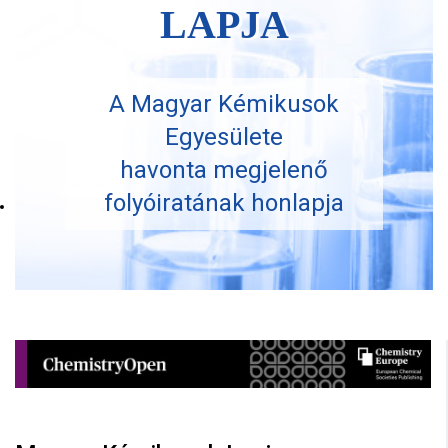
LAPJA
A Magyar Kémikusok
Egyesülete
havonta megjelenő
folyóiratának honlapja