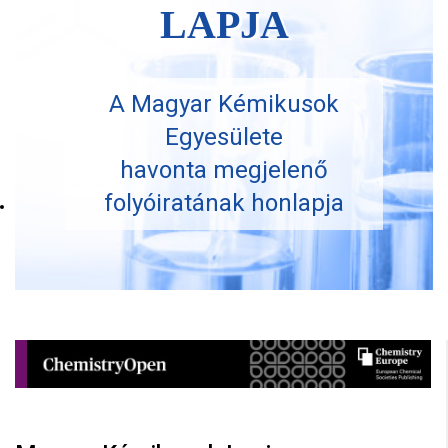
LAPJA
A Magyar Kémikusok
Egyesülete
havonta megjelenő
folyóiratának honlapja