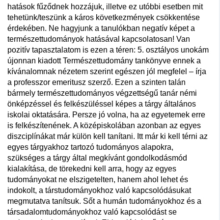
hatások fűződnek hozzájuk, illetve ez utóbbi esetben mit
tehetünk/teszünk a káros következmények csökkentése
érdekében. Ne hagyjunk a tanulókban negatív képet a
természettudományok hatásával kapcsolatosan! Van
pozitív tapasztalatom is ezen a téren: 5. osztályos unokám
újonnan kiadott Természettudomány tankönyve ennek a
kívánalomnak nézetem szerint egészen jól megfelel – írja
a professzor emeritusz szerző. Ezen a szinten talán
bármely természettudományos végzettségű tanár némi
önképzéssel és felkészüléssel képes a tárgy általános
iskolai oktatására. Persze jó volna, ha az egyetemek erre
is felkészítenének. A középiskolában azonban az egyes
diszciplínákat már külön kell tanítani. Itt már ki kell térni az
egyes tárgyakhoz tartozó tudományos alapokra,
szükséges a tárgy által megkívánt gondolkodásmód
kialakítása, de törekedni kell arra, hogy az egyes
tudományokat ne elszigetelten, hanem ahol lehet és
indokolt, a társtudományokhoz való kapcsolódásukat
megmutatva tanítsuk. Sőt a humán tudományokhoz és a
társadalomtudományokhoz való kapcsolódást se