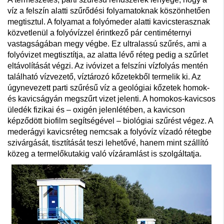
víz a felszín alatti szűrődési folyamatoknak köszönhetően
megtisztul. A folyamat a folyómeder alatti kavicsterasznak
közvetlenül a folyóvízzel érintkező pár centiméternyi
vastagságában megy végbe. Ez ultralassú szűrés, ami a
folyóvizet megtisztítja, az alatta lévő réteg pedig a szűrlet
eltávolítását végzi. Az ivóvizet a felszíni vízfolyás mentén
található vízvezető, víztározó kőzetekből termelik ki. Az
úgynevezett parti szűrésű víz a geológiai kőzetek homok-
és kavicságyán megszűrt vizet jelenti. A homokos-kavicsos
üledék fizikai és – oxigén jelenlétében, a kavicson
képződött biofilm segítségével – biológiai szűrést végez. A
mederágyi kavicsréteg nemcsak a folyóvíz vízadó rétegbe
szivárgását, tisztítását teszi lehetővé, hanem mint szállító
közeg a termelőkutakig való vízáramlást is szolgáltatja.