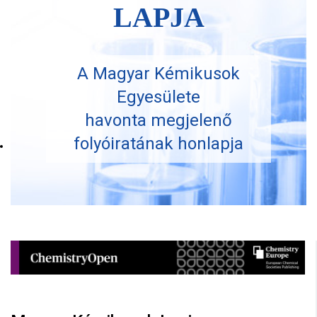
LAPJA
A Magyar Kémikusok
Egyesülete
havonta megjelenő
folyóiratának honlapja