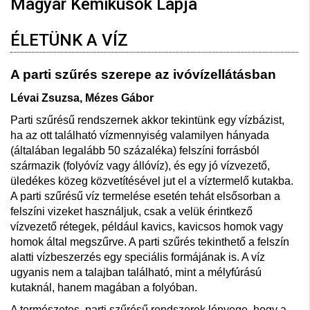
Magyar Kémikusok Lapja
ÉLETÜNK A VÍZ
A parti szűrés szerepe az ivóvízellátásban
Lévai Zsuzsa, Mézes Gábor
Parti szűrésű rendszernek akkor tekintünk egy vízbázist,
ha az ott található vízmennyiség valamilyen hányada
(általában legalább 50 százaléka) felszíni forrásból
származik (folyóvíz vagy állóvíz), és egy jó vízvezető,
üledékes közeg közvetítésével jut el a víztermelő kutakba.
A parti szűrésű víz termelése esetén tehát elsősorban a
felszíni vizeket használjuk, csak a velük érintkező
vízvezető rétegek, például kavics, kavicsos homok vagy
homok által megszűrve. A parti szűrés tekinthető a felszín
alatti vízbeszerzés egy speciális formájának is. A víz
ugyanis nem a talajban található, mint a mélyfúrású
kutaknál, ha­nem magában a folyóban.
A természetes, parti szűrésű rendszerek lényege, hogy a