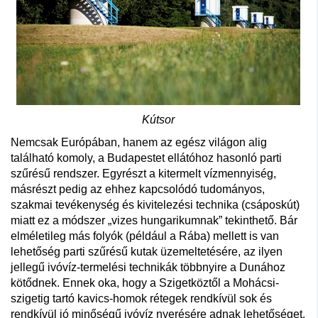
Kútsor
Nemcsak Európában, hanem az egész világon alig
található komoly, a Budapestet ellátóhoz hasonló parti
szűrésű rendszer. Egyrészt a kitermelt vízmennyiség,
másrészt pedig az ehhez kapcsolódó tudományos,
szakmai tevékenység és kivitelezési technika (csáposkút)
miatt ez a módszer „vizes hungarikumnak” tekinthető. Bár
elméletileg más folyók (például a Rába) mellett is van
lehetőség parti szűrésű kutak üzemeltetésére, az ilyen
jellegű ivóvíz-termelési technikák többnyire a Dunához
kötődnek. Ennek oka, hogy a Szigetköztől a Mohácsi-
szigetig tartó kavics-homok rétegek rendkívül sok és
rendkívül jó minőségű ivóvíz nyerésére adnak lehetőséget.