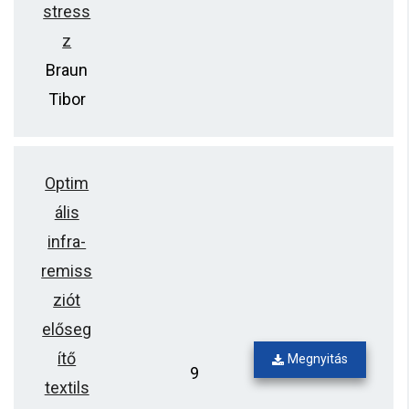
stress
z
Braun
Tibor
Optim
ális
infra-
remiss
ziót
előseg
ítő
Megnyitás
9
textils