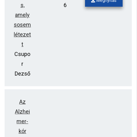
Megnyitás
s,
6
amely
sosem
létezet
t
Csupo
r
Dezső
Az
Alzhei
mer-
kór