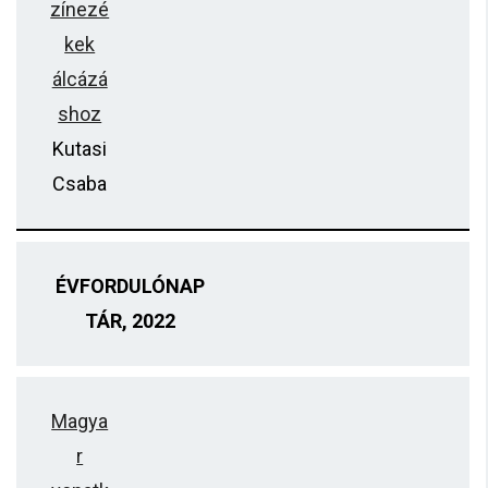
zínezé
kek
álcázá
shoz
Kutasi
Csaba
ÉVFORDULÓNAP
TÁR, 2022
Magya
r