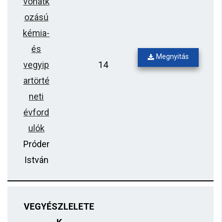
vonatk
ozású
kémia-
és
Megnyitás
vegyip
14
artörté
neti
évford
ulók
Próder
István
VEGYÉSZLELETE