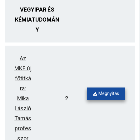
VEGYIPAR ÉS
KÉMIATUDOMÁN
Y
Az
MKE új
főtitká
ra:
Megnyitás
Mika
2
László
Tamás
profes
szor