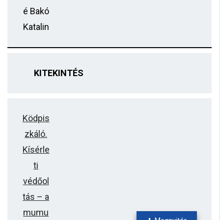
é Bakó
Katalin
KITEKINTÉS
Ködpis
zkáló.
Kísérle
ti
védőol
tás – a
mumu