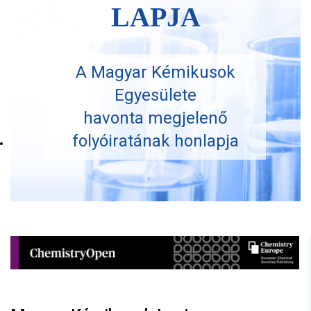
LAPJA
A Magyar Kémikusok
Egyesülete
havonta megjelenő
folyóiratának honlapja