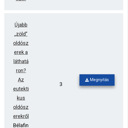
Újabb
„zöld”
oldósz
erek a
láthatá
ron?
Az
Megnyitás
3
eutekti
kus
oldósz
erekről
Bélafin