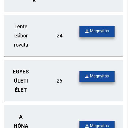
K
Lente
Megnyitás
Gábor
24
rovata
EGYES
Megnyitás
ÜLETI
26
ÉLET
A
HÓNA
Megnyitás