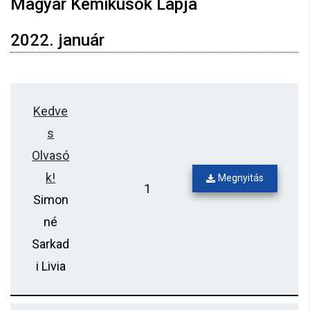
Magyar Kémikusok Lapja
2022. január
Kedve
s
Olvasó
k!
Megnyitás
1
Simon
né
Sarkad
i Livia