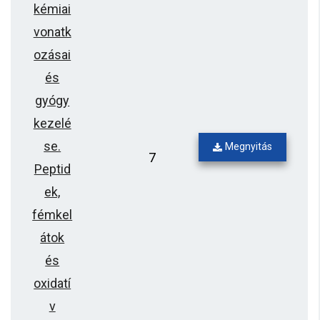
kémiai
vonatk
ozásai
és
gyógy
kezelé
se.
Megnyitás
7
Peptid
ek,
fémkel
átok
és
oxidatí
v