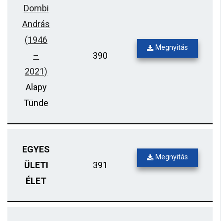
Dombi
András
(1946
Megnyitás
–
390
2021)
Alapy
Tünde
EGYES
Megnyitás
ÜLETI
391
ÉLET