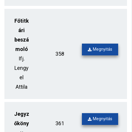
Főtitk
ári
beszá
moló
Megnyitás
358
Ifj.
Lengy
el
Attila
Jegyz
Megnyitás
őköny
361