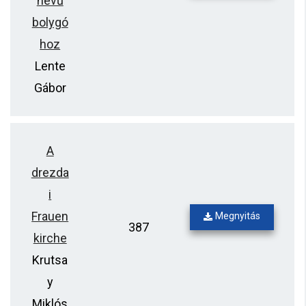
nevű
bolygó
hoz
Lente
Gábor
A
drezda
i
Frauen
Megnyitás
387
kirche
Krutsa
y
Miklós