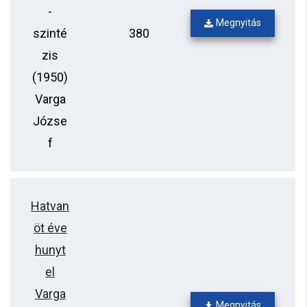
-
Megnyitás
szinté
380
zis
(1950)
Varga
Józse
f
Hatvan
öt éve
hunyt
el
Varga
Megnyitás