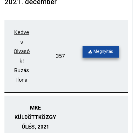
2021. december
Kedve
s
Olvasó
Megnyitás
357
k!
Buzás
Ilona
MKE
KÜLDÖTTKÖZGY
ŰLÉS, 2021