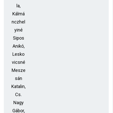
la,
Kálmá
nczhel
yiné
Sipos
Anikó,
Lesko
vicsné
Mesze
sán
Katalin,
Cs.
Nagy
Gábor,