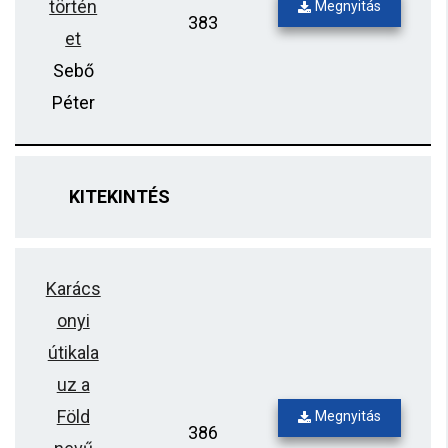
történ
Megnyitás
383
et
Sebő
Péter
KITEKINTÉS
Karács
onyi
útikala
uz a
Föld
Megnyitás
386