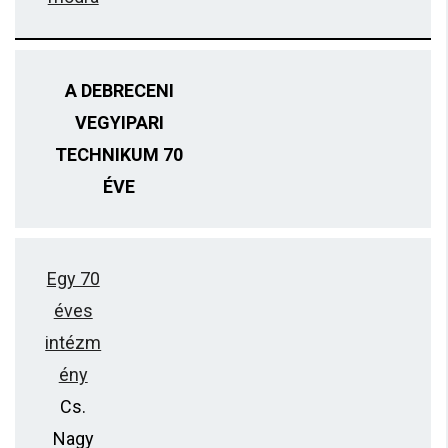
A DEBRECENI
VEGYIPARI
TECHNIKUM 70
ÉVE
Egy 70
éves
intézm
ény
Cs.
Nagy