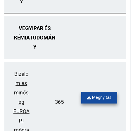
v
VEGYIPAR ÉS
KÉMIATUDOMÁN
Y
Bizalo
m és
minős
Megnyitás
ég
365
EUROA
PI
módra