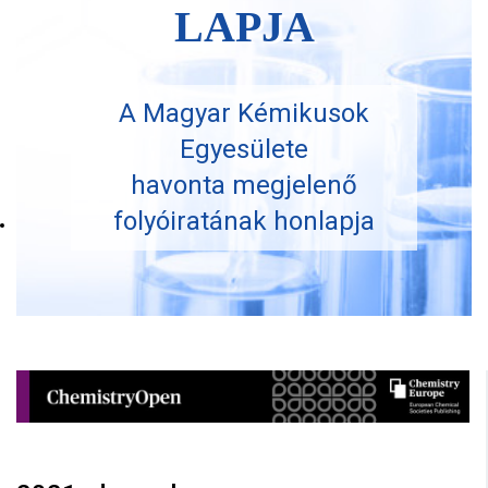
LAPJA
A Magyar Kémikusok
Egyesülete
havonta megjelenő
folyóiratának honlapja