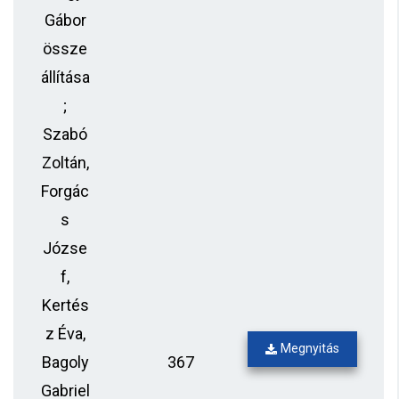
Gábor
össze
állítása
;
Szabó
Zoltán,
Forgác
s
Józse
f,
Kertés
z Éva,
Megnyitás
Bagoly
367
Gabriel