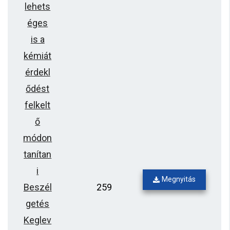
lehets
éges
is a
kémiát
érdekl
ődést
felkelt
ő
módon
tanítan
i
Megnyitás
Beszél
259
getés
Keglev