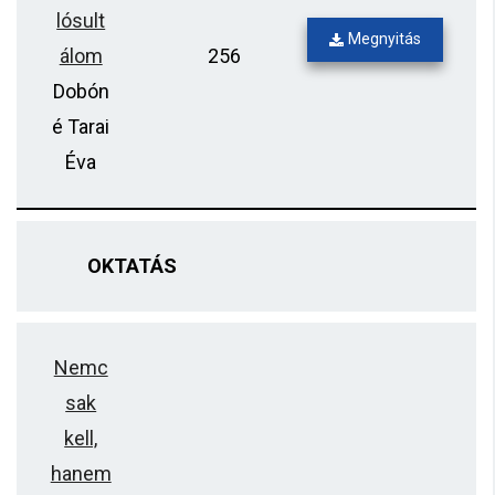
lósult
Megnyitás
álom
256
Dobón
é Tarai
Éva
OKTATÁS
Nemc
sak
kell,
hanem