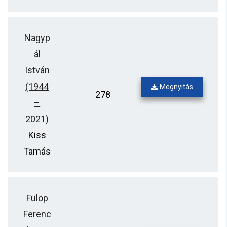
Nagyp
ál
István
(1944
Megnyitás
278
–
2021)
Kiss
Tamás
Fülöp
Ferenc