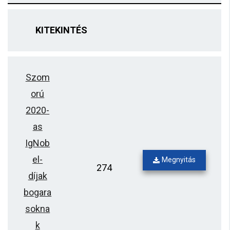
KITEKINTÉS
Szom
orú
2020-
as
IgNob
el-
Megnyitás
274
díjak
bogara
sokna
k