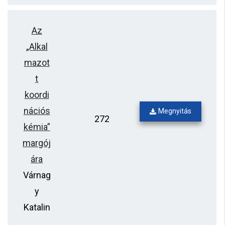
Az
„Alkal
mazot
t
koordi
nációs
Megnyitás
272
kémia”
margój
ára
Várnag
y
Katalin