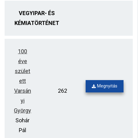
VEGYIPAR- ÉS
KÉMIATÖRTÉNET
100
éve
szület
ett
Megnyitás
Varsán
262
yi
György
Sohár
Pál