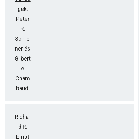
gek:
Peter
R.
Schrei
ner és
Gilbert
e
Cham
baud
Richar
d R.
Ernst