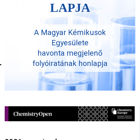
LAPJA
A Magyar Kémikusok
Egyesülete
havonta megjelenő
folyóiratának honlapja