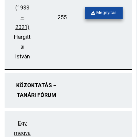
(1933
Megnyitás
–
255
2021)
Hargitt
ai
István
KÖZOKTATÁS –
TANÁRI FÓRUM
Egy
megva