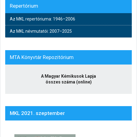
Repertórium
Az MKL repertóriuma: 1946–2006
Az MKL névmutatói: 2007–2025
MTA Könyvtár Repozitórium
A Magyar Kémikusok Lapja
összes száma (online)
MKL 2021. szeptember