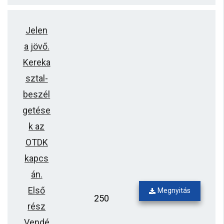
Jelen
a jövő.
Kereka
sztal-
beszél
getése
k az
OTDK
kapcs
án.
Első
Megnyitás
250
rész
Vendé