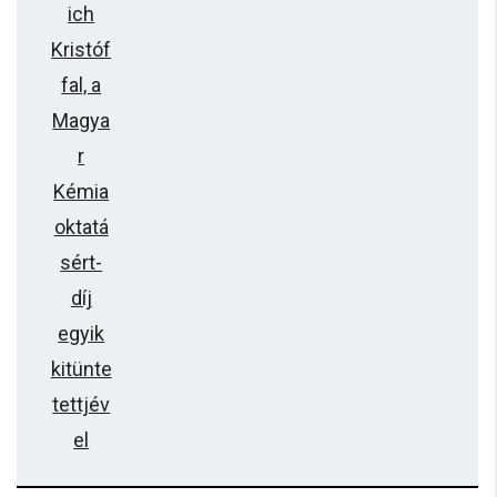
ich
Kristóf
fal, a
Magya
r
Kémia
oktatá
sért-
díj
egyik
kitünte
tettjév
el