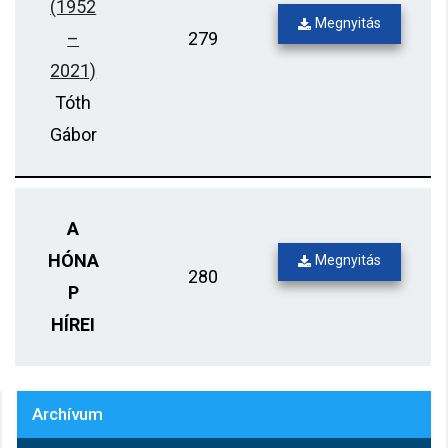
(1952
Megnyitás
–
279
2021)
Tóth
Gábor
A
HÓNA
Megnyitás
280
P
HÍREI
Archívum