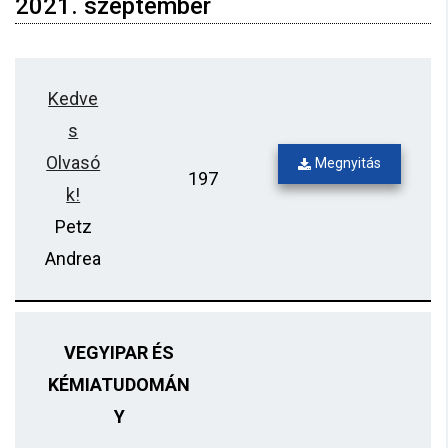
2021. szeptember
Kedve
s
Olvasó
Megnyitás
197
k!
Petz
Andrea
VEGYIPAR ÉS
KÉMIATUDOMÁN
Y