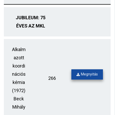
JUBILEUM: 75
ÉVES AZ MKL
Alkalm
azott
koordi
nációs
Megnyitás
266
kémia
(1972)
Beck
Mihály