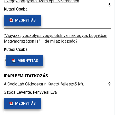
Üveggyapotgyártó üzem épül Szerencsen
5
Kutasi Csaba
MEGNYITÁS
"Vigyázat, veszélyes vegyületek vannak egyes bugyikban
Magyarországon is” – de mi az igazság?
Kutasi Csaba
7
MEGNYITÁS
IPARI BEMUTATKOZÁS
A CycloLab Ciklodextrin Kutató-fejlesztő Kft.
9
Szőcs Levente, Fenyvesi Éva
MEGNYITÁS