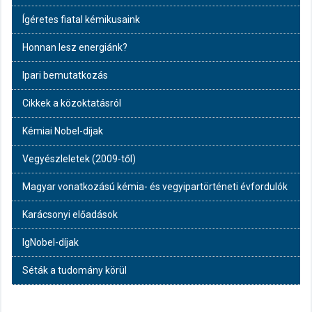
Ígéretes fiatal kémikusaink
Honnan lesz energiánk?
Ipari bemutatkozás
Cikkek a közoktatásról
Kémiai Nobel-díjak
Vegyészleletek (2009-től)
Magyar vonatkozású kémia- és vegyipartörténeti évfordulók
Karácsonyi előadások
IgNobel-díjak
Séták a tudomány körül