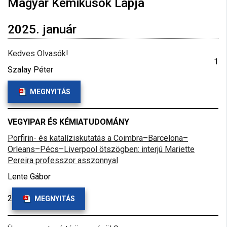
Magyar Kémikusok Lapja
2025. január
Kedves Olvasók!
1
Szalay Péter
MEGNYITÁS
VEGYIPAR ÉS KÉMIATUDOMÁNY
Porfirin- és katalíziskutatás a Coimbra–Barcelona–
Orleans–Pécs–Liverpool ötszögben: interjú Mariette
Pereira professzor asszonnyal
Lente Gábor
2
MEGNYITÁS