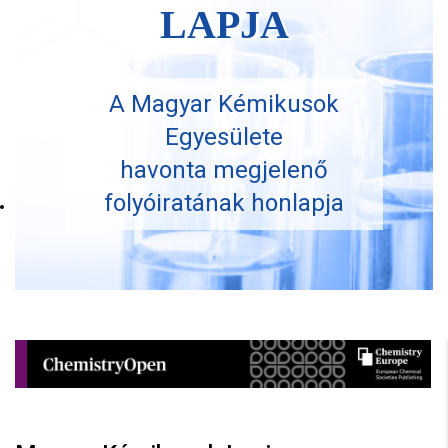
LAPJA
A Magyar Kémikusok
Egyesülete
havonta megjelenő
folyóiratának honlapja