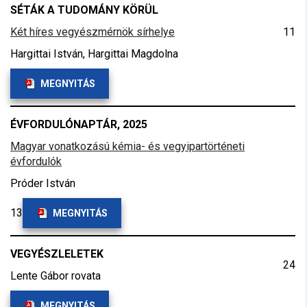
SÉTÁK A TUDOMÁNY KÖRÜL
Két híres vegyészmérnök sírhelye
11
Hargittai István, Hargittai Magdolna
MEGNYITÁS
ÉVFORDULÓNAPTÁR, 2025
Magyar vonatkozású kémia- és vegyipartörténeti
évfordulók
Próder István
13
MEGNYITÁS
VEGYÉSZLELETEK
24
Lente Gábor rovata
MEGNYITÁS