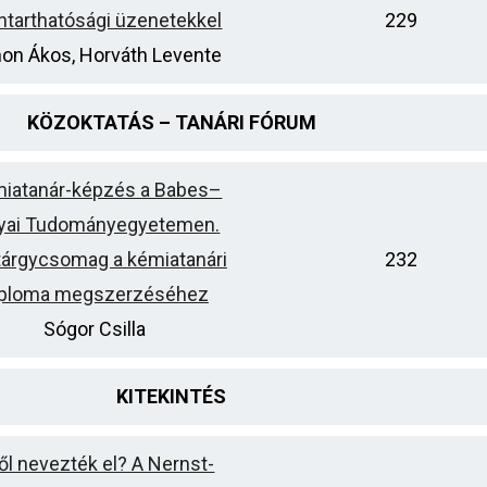
ntarthatósági üzenetekkel
229
on Ákos, Horváth Levente
KÖZOKTATÁS – TANÁRI FÓRUM
iatanár-képzés a Babes–
lyai Tudományegyetemen.
tárgycsomag a kémiatanári
232
iploma megszerzéséhez
Sógor Csilla
KITEKINTÉS
ről nevezték el? A Nernst-