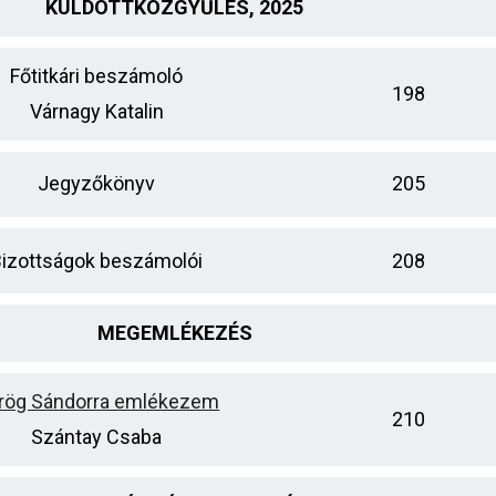
KÜLDÖTTKÖZGYŰLÉS, 2025
Főtitkári beszámoló
198
Várnagy Katalin
Jegyzőkönyv
205
Bizottságok beszámolói
208
MEGEMLÉKEZÉS
rög Sándorra emlékezem
210
Szántay Csaba