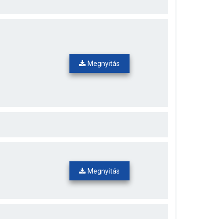
Megnyitás
Megnyitás