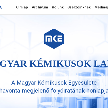
Címlap
Archívum
Rólunk
Szerzőinknek
Médiaaj
GYAR KÉMIKUSOK LA
A Magyar Kémikusok Egyesülete
havonta megjelenő folyóiratának honlapj