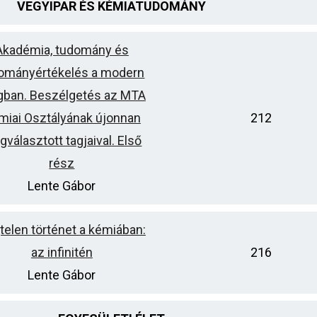
VEGYIPAR ÉS KÉMIATUDOMÁNY
Akadémia, tudomány és
ományértékelés a modern
ágban. Beszélgetés az MTA
miai Osztályának újonnan
212
választott tagjaival. Első
rész
Lente Gábor
telen történet a kémiában:
az infinitén
216
Lente Gábor