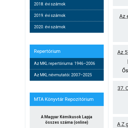
2018. évi számok
2019. évi számok
Az 
2020. évi számok
Repertórium
Az 5
Az MKL repertóriuma: 1946–2006
Ős
Az MKL névmutatói: 2007–2025
37. 
MTA Könyvtár Repozitórium
A Magyar Kémikusok Lapja
összes száma (online)
A Z 