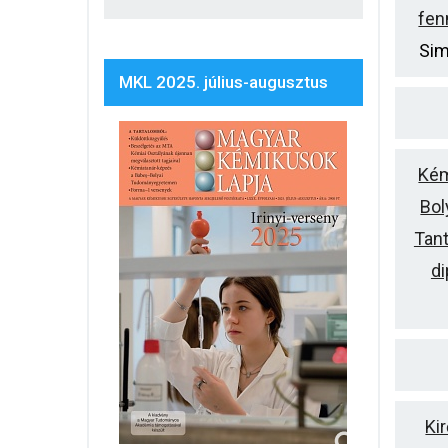
fen
Sim
MKL 2025. július-augusztus
Kém
Bo
Tan
d
Ki