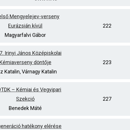
első Mengyelejev-verseny
Eurázsián kívül
222
Magyarfalvi Gábor
7. Irinyi János Középiskolai
Kémiaverseny döntője
223
z Katalin, Várnagy Katalin
OTDK – Kémiai és Vegyipari
Szekció
227
Benedek Máté
generáció hatékony elérése