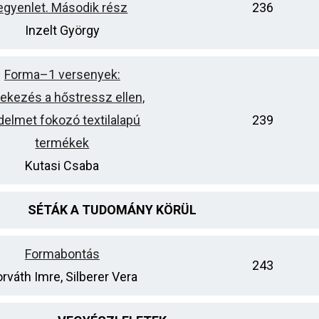
egyenlet. Második rész
236
Inzelt György
Forma–1 versenyek:
ekezés a hőstressz ellen,
delmet fokozó textilalapú
239
termékek
Kutasi Csaba
SÉTÁK A TUDOMÁNY KÖRÜL
Formabontás
243
rváth Imre, Silberer Vera