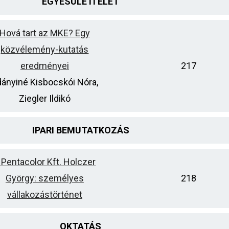
EGYESÜLETI ÉLET
Hová tart az MKE? Egy
közvélemény-kutatás
eredményei
217
ányiné Kisbocskói Nóra,
Ziegler Ildikó
IPARI BEMUTATKOZÁS
 Pentacolor Kft. Holczer
György: személyes
218
vállakozástörténet
OKTATÁS