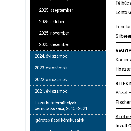
Télbúcs
2025. szeptember
Lente 
2025. október
Fennta
2025. november
Silbere
2025. december
VEGYI
2024. évi számok
Koniin:
2023. évi számok
Hosztaf
2022. évi számok
KITEKI
2021. évi számok
Bázel –
Fischer
Hazai kutatóműhelyek
bemutatkozása, 2015–2021
Kiről n
Ígéretes fiatal kémikusaink
Inzelt 