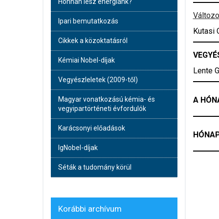
Honnan lesz energiánk?
Változo
Ipari bemutatkozás
Kutasi
Cikkek a közoktatásról
VEGYÉ
Kémiai Nobel-díjak
Lente G
Vegyészleletek (2009-től)
A HÓN
Magyar vonatkozású kémia- és
vegyipartörténeti évfordulók
Karácsonyi előadások
HÓNAP 
IgNobel-díjak
Séták a tudomány körül
Korábbi archívum