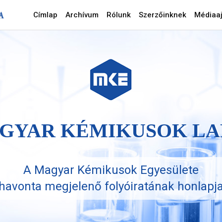
Címlap
Archívum
Rólunk
Szerzőinknek
Médiaaj
GYAR KÉMIKUSOK LA
A Magyar Kémikusok Egyesülete
havonta megjelenő folyóiratának honlapj