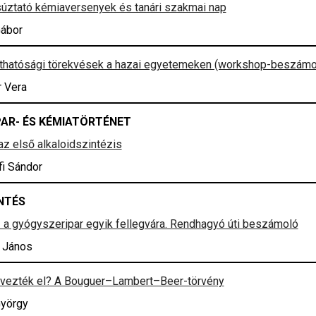
úztató kémiaversenyek és tanári szakmai nap
Gábor
rthatósági törekvések a hazai egyetemeken (workshop-beszámo
r Vera
PAR- ÉS KÉMIATÖRTÉNET
 az első alkaloidszintézis
i Sándor
NTÉS
 a gyógyszeripar egyik fellegvára. Rendhagyó úti beszámoló
 János
evezték el? A Bouguer–Lambert–Beer-törvény
György