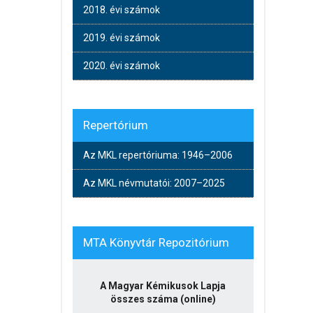
2018. évi számok
2019. évi számok
2020. évi számok
Repertórium
Az MKL repertóriuma: 1946–2006
Az MKL névmutatói: 2007–2025
MTA Könyvtár Repozitórium
A Magyar Kémikusok Lapja
összes száma (online)