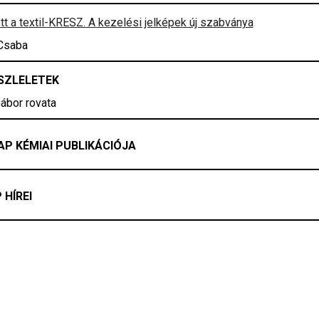
tt a textil-KRESZ. A kezelési jelképek új szabványa
 Csaba
SZLELETEK
ábor rovata
AP KÉMIAI PUBLIKÁCIÓJA
HÍREI