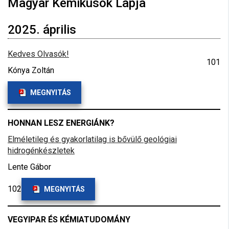
Magyar Kémikusok Lapja
2025. április
Kedves Olvasók!
101
Kónya Zoltán
MEGNYITÁS
HONNAN LESZ ENERGIÁNK?
Elméletileg és gyakorlatilag is bővülő geológiai
hidrogénkészletek
Lente Gábor
102
MEGNYITÁS
VEGYIPAR ÉS KÉMIATUDOMÁNY