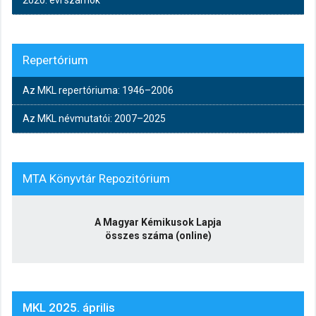
2020. évi számok
Repertórium
Az MKL repertóriuma: 1946–2006
Az MKL névmutatói: 2007–2025
MTA Könyvtár Repozitórium
A Magyar Kémikusok Lapja
összes száma (online)
MKL 2025. április