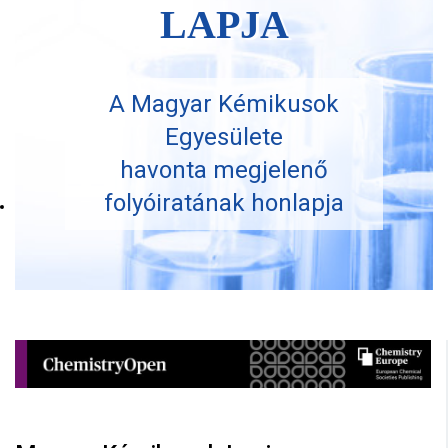
LAPJA
A Magyar Kémikusok
Egyesülete
havonta megjelenő
folyóiratának honlapja