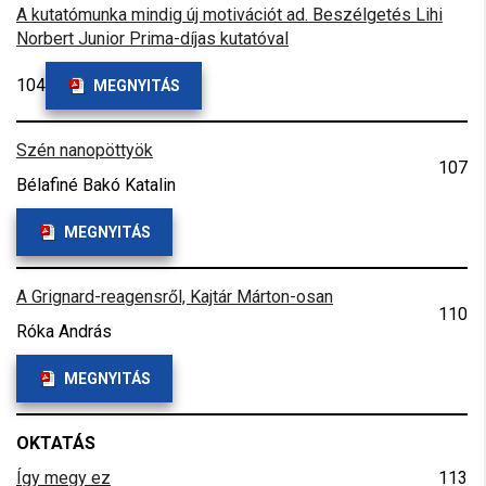
A kutatómunka mindig új motivációt ad. Beszélgetés Lihi
Norbert Junior Prima-díjas kutatóval
104
MEGNYITÁS
Szén nanopöttyök
107
Bélafiné Bakó Katalin
MEGNYITÁS
A Grignard-reagensről, Kajtár Márton-osan
110
Róka András
MEGNYITÁS
OKTATÁS
Így megy ez
113